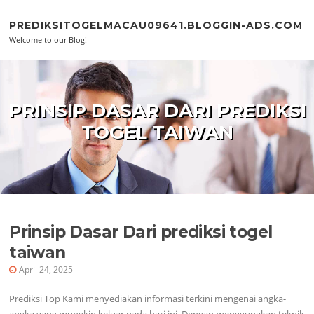
Skip to content
PREDIKSITOGELMACAU09641.BLOGGIN-ADS.COM
Welcome to our Blog!
PRINSIP DASAR DARI PREDIKSI
TOGEL TAIWAN
Prinsip Dasar Dari prediksi togel
taiwan
April 24, 2025
Prediksi Top Kami menyediakan informasi terkini mengenai angka-
angka yang mungkin keluar pada hari ini. Dengan menggunakan teknik