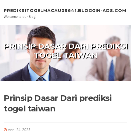
Skip to content
PREDIKSITOGELMACAU09641.BLOGGIN-ADS.COM
Welcome to our Blog!
PRINSIP DASAR DARI PREDIKSI
TOGEL TAIWAN
Prinsip Dasar Dari prediksi
togel taiwan
April 24, 2025