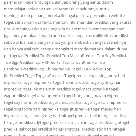
permainan keberuntungan. Banyak orang yang serius dalam
mempelajari pola dan tren keluaran HK sebelumnya untuk
meningkatkan peluang mereka.Sebagai pecinta permainan website
togel, setiap hari kita tentu mencari informasi dan prediksi yang akurat
untuk meningkatkan peluang kita dalam meraih kemenangan.Kami
juga menyarankan kepada anda untuk jangan asal pilih situs prediksi
sebab di luar sana banyak situs yang memberikan angka seenaknya
dan hanya asal sebut tanpa mengikuti metode-metode dalam dunia
pertogelan.Prediksi TopPrediksi Top MacauPrediksi Top SdyPrediksi
Top SgpPrediksi Top HKPrediksi Top TaiwanPrediksi Top
CambodiaPrediksi Top ChinaPrediksi Togel TOPPrediksi Top
JituPrediksi Togel Top JituPrediksi Togelprediksi togel singapura hari
iniprediksi togel hkprediksi togel hari iniprediksi togel sydney hari
iniprediksi togel hk malam iniprediksi togel macauprediksi togel
wapprediksi togel taiwanprediksi togel hongkong malam iniprediksi
togel sdy hari iniprediksi togel chinaprediksi togel sgp hari iniprediksi
togel singapore hari iniprediksi togel jituprediksi togel macau hari
iniprediksi togel hongkong hari initogel prediksi hari initogel prediksi
hktogel prediksi sdytogel prediksi hk malam initogel prediksi sgptogel
prediksi saktitogel prediksi hongkongtogel prediksi sdy hari initogel
prediksi hongkong syairtogel prediksi hk hari initogel prediksi