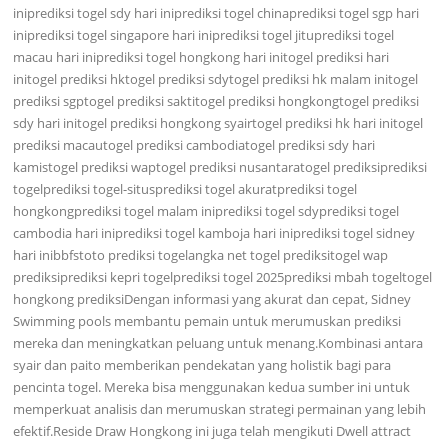
iniprediksi togel sdy hari iniprediksi togel chinaprediksi togel sgp hari
iniprediksi togel singapore hari iniprediksi togel jituprediksi togel
macau hari iniprediksi togel hongkong hari initogel prediksi hari
initogel prediksi hktogel prediksi sdytogel prediksi hk malam initogel
prediksi sgptogel prediksi saktitogel prediksi hongkongtogel prediksi
sdy hari initogel prediksi hongkong syairtogel prediksi hk hari initogel
prediksi macautogel prediksi cambodiatogel prediksi sdy hari
kamistogel prediksi waptogel prediksi nusantaratogel prediksiprediksi
togelprediksi togel-situsprediksi togel akuratprediksi togel
hongkongprediksi togel malam iniprediksi togel sdyprediksi togel
cambodia hari iniprediksi togel kamboja hari iniprediksi togel sidney
hari inibbfstoto prediksi togelangka net togel prediksitogel wap
prediksiprediksi kepri togelprediksi togel 2025prediksi mbah togeltogel
hongkong prediksiDengan informasi yang akurat dan cepat, Sidney
Swimming pools membantu pemain untuk merumuskan prediksi
mereka dan meningkatkan peluang untuk menang.Kombinasi antara
syair dan paito memberikan pendekatan yang holistik bagi para
pencinta togel. Mereka bisa menggunakan kedua sumber ini untuk
memperkuat analisis dan merumuskan strategi permainan yang lebih
efektif.Reside Draw Hongkong ini juga telah mengikuti Dwell attract